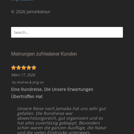
© 2026 Jamaikatour
Meinungen zufriedener Kunden
März 17, 2026
by
Andrea & Jörg
on
Eine Rundreise, Die Unsere Erwartungen
Übertroffen Hat
Unsere Reise nach Jamaika hat uns sehr gut
gefallen. Die Rundreise war
abwechslungsreich, gut organisiert und es
hat alles zuverlässig geklappt. Besonders
schön waren die ganzen Ausflüge, die Natur
und die vielen Eindrücke unterwegs.