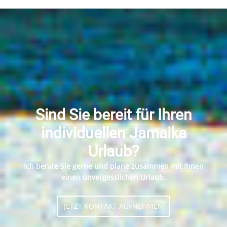
Sind Sie bereit für Ihren
individuellen Jamaika
Urlaub?
Ich berate Sie gerne und plane zusammen mit Ihnen
einen unvergesslichen Urlaub.
JETZT KONTAKT AUFNEHMEN