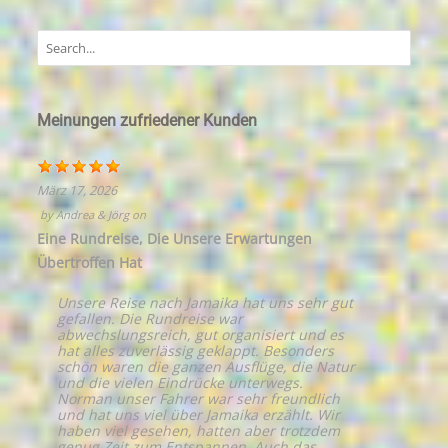
Meinungen zufriedener Kunden
März 17, 2026
by
Andrea & Jörg
on
Eine Rundreise, Die Unsere Erwartungen
Übertroffen Hat
Unsere Reise nach Jamaika hat uns sehr gut
gefallen. Die Rundreise war
abwechslungsreich, gut organisiert und es
hat alles zuverlässig geklappt. Besonders
schön waren die ganzen Ausflüge, die Natur
und die vielen Eindrücke unterwegs.
Norman unser Fahrer war sehr freundlich
und hat uns viel über Jamaika erzählt. Wir
haben viel gesehen, hatten aber trotzdem
genug Zeit zum Entspannen. Auch das