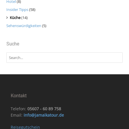
Hotel
(8)
Insider Tipps
(58)
Küche
(14)
Sehenswürdigkeiten
(5)
Suche
Kontakt
Telefon:
05607 - 60 89 758
Email:
info@jamaikatour.de
Reisegutschein