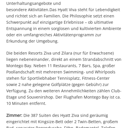
Unterhaltungsangebote und
besondere Aktivitäten.Das Hyatt Viva steht für Lebendigkeit
und richtet sich an Familien. Die Philosophie setzt einen
Schwerpunkt auf einzigartige Erlebnisse – ob ultimative
Entspannung in einem sorglosen und kultivierten Ambiente
oder ein umfangreiches Aktivitätenprogramm zur
Erkundung der Umgebung.
Die beiden Resorts Ziva und Zilara (nur für Erwachsene)
liegen nebeneinander, direkt an einem Strandabschnitt von
Montego Bay. Neben 11 Restaurants, 7 Bars, Spa, großer
Poollandschaft mit mehreren Swimming- und Whirlpools
stehen für Sportliebhaber Tennisplatz, Fitness-Center
sowie 2 nahe gelegene Golfplätze (gegen Gebühr) zur
Verfügung. Zu den weiteren Annehmlichkeiten zählen Club-
Etage und Souvenirshop. Der Flughafen Montego Bay ist ca.
10 Minuten entfernt.
Zimmer:
Die 387 Suiten des Hyatt Ziva sind geräumig
eingerichtet mit Kingsize-Bett oder 2 Twin-Betten, großem
Bad, separater Regendusche, Föhn, Bademantel, Telefon,