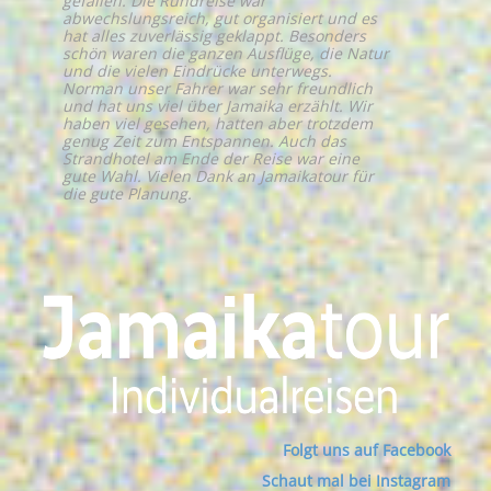
gefallen. Die Rundreise war
abwechslungsreich, gut organisiert und es
hat alles zuverlässig geklappt. Besonders
schön waren die ganzen Ausflüge, die Natur
und die vielen Eindrücke unterwegs.
Norman unser Fahrer war sehr freundlich
und hat uns viel über Jamaika erzählt. Wir
haben viel gesehen, hatten aber trotzdem
genug Zeit zum Entspannen. Auch das
Strandhotel am Ende der Reise war eine
gute Wahl. Vielen Dank an Jamaikatour für
die gute Planung.
Folgt uns auf Facebook
Schaut mal bei Instagram