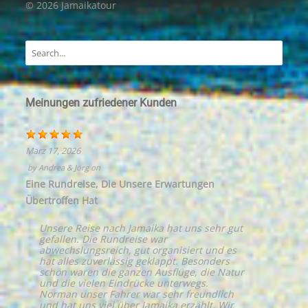
© 2026 Jamaikatour
Meinungen zufriedener Kunden
März 17, 2026
by
Andrea & Jörg
on
Eine Rundreise, Die Unsere Erwartungen
Übertroffen Hat
Unsere Reise nach Jamaika hat uns sehr gut
gefallen. Die Rundreise war
abwechslungsreich, gut organisiert und es
hat alles zuverlässig geklappt. Besonders
schön waren die ganzen Ausflüge, die Natur
und die vielen Eindrücke unterwegs.
Norman unser Fahrer war sehr freundlich
und hat uns viel über Jamaika erzählt. Wir