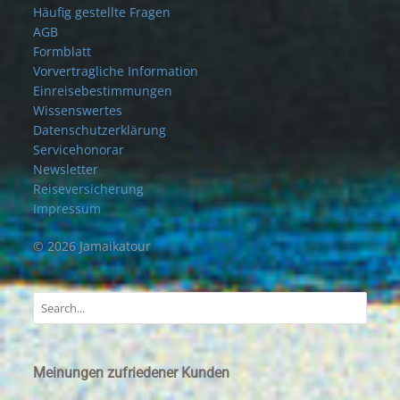
Häufig gestellte Fragen
AGB
Formblatt
Vorvertragliche Information
Einreisebestimmungen
Wissenswertes
Datenschutzerklärung
Servicehonorar
Newsletter
Reiseversicherung
Impressum
© 2026 Jamaikatour
Meinungen zufriedener Kunden