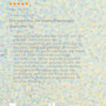
März 17, 2026
by
Andrea & Jörg
on
Eine Rundreise, Die Unsere Erwartungen
Übertroffen Hat
Unsere Reise nach Jamaika hat uns sehr gut
gefallen. Die Rundreise war
abwechslungsreich, gut organisiert und es
hat alles zuverlässig geklappt. Besonders
schön waren die ganzen Ausflüge, die Natur
und die vielen Eindrücke unterwegs.
Norman unser Fahrer war sehr freundlich
und hat uns viel über Jamaika erzählt. Wir
haben viel gesehen, hatten aber trotzdem
genug Zeit zum Entspannen. Auch das
Strandhotel am Ende der Reise war eine
gute Wahl. Vielen Dank an Jamaikatour für
die gute Planung.