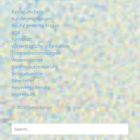
Reisegutschein
Kundenmeinungen
Häufig gestellte Fragen
AGB
Formblatt
Vorvertragliche Information
Einreisebestimmungen
Wissenswertes
Datenschutzerklärung
Servicehonorar
Newsletter
Reiseversicherung
Impressum
© 2026 Jamaikatour