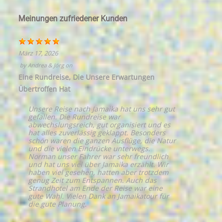
Meinungen zufriedener Kunden
März 17, 2026
by
Andrea & Jörg
on
Eine Rundreise, Die Unsere Erwartungen
Übertroffen Hat
Unsere Reise nach Jamaika hat uns sehr gut
gefallen. Die Rundreise war
abwechslungsreich, gut organisiert und es
hat alles zuverlässig geklappt. Besonders
schön waren die ganzen Ausflüge, die Natur
und die vielen Eindrücke unterwegs.
Norman unser Fahrer war sehr freundlich
und hat uns viel über Jamaika erzählt. Wir
haben viel gesehen, hatten aber trotzdem
genug Zeit zum Entspannen. Auch das
Strandhotel am Ende der Reise war eine
gute Wahl. Vielen Dank an Jamaikatour für
die gute Planung.