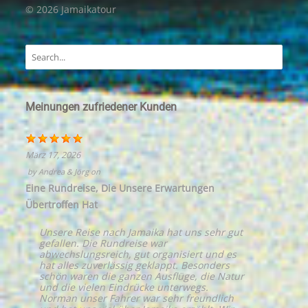
© 2026 Jamaikatour
Meinungen zufriedener Kunden
März 17, 2026
by
Andrea & Jörg
on
Eine Rundreise, Die Unsere Erwartungen
Übertroffen Hat
Unsere Reise nach Jamaika hat uns sehr gut
gefallen. Die Rundreise war
abwechslungsreich, gut organisiert und es
hat alles zuverlässig geklappt. Besonders
schön waren die ganzen Ausflüge, die Natur
und die vielen Eindrücke unterwegs.
Norman unser Fahrer war sehr freundlich