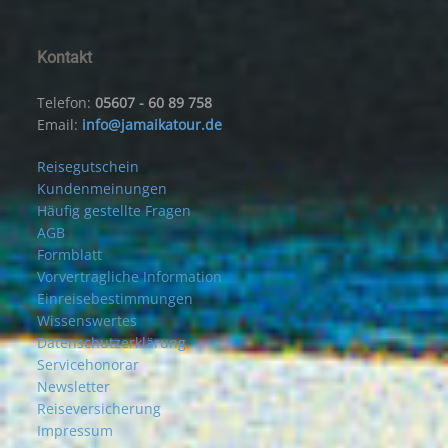
Kontakt
Telefon:
05607 - 60 89 758
Email:
info@jamaikatour.de
Reisegutschein
Kundenmeinungen
Häufig gestellte Fragen
AGB
Formblatt
Vorvertragliche Information
Einreisebestimmungen
Wissenswertes
Datenschutzerklärung
Servicehonorar
Newsletter
Reiseversicherung
Impressum