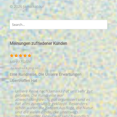
© 2026 Jamaikatour
Meinungen zufriedener Kunden
März 17, 2026
by
Andrea & Jörg
on
Eine Rundreise, Die Unsere Erwartungen
Übertroffen Hat
Unsere Reise nach Jamaika hat uns sehr gut
gefallen. Die Rundreise war
abwechslungsreich, gut organisiert und es
hat alles zuverlässig geklappt. Besonders
schön waren die ganzen Ausflüge, die Natur
und die vielen Eindrücke unterwegs.
Norman unser Fahrer war sehr freundlich