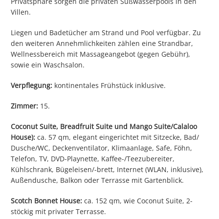
Privatsphäre sorgen die privaten Süßwasserpools in den
Villen.
Liegen und Badetücher am Strand und Pool verfügbar. Zu
den weiteren Annehmlichkeiten zählen eine Strandbar,
Wellnessbereich mit Massageangebot (gegen Gebühr),
sowie ein Waschsalon.
Verpflegung:
kontinentales Frühstück inklusive.
Zimmer:
15.
Coconut Suite, Breadfruit Suite und Mango Suite/Calaloo
House):
ca. 57 qm, elegant eingerichtet mit Sitzecke, Bad/
Dusche/WC, Deckenventilator, Klimaanlage, Safe, Föhn,
Telefon, TV, DVD-Playnette, Kaffee-/Teezubereiter,
Kühlschrank, Bügeleisen/-brett, Internet (WLAN, inklusive),
Außendusche, Balkon oder Terrasse mit Gartenblick.
Scotch Bonnet House:
ca. 152 qm, wie Coconut Suite, 2-
stöckig mit privater Terrasse.