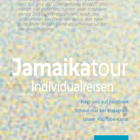
und hat uns viel über Jamaika erzählt. Wir
haben viel gesehen, hatten aber trotzdem
genug Zeit zum Entspannen. Auch das
Strandhotel am Ende der Reise war eine
gute Wahl. Vielen Dank an Jamaikatour für
die gute Planung.
Folgt uns auf Facebook
Schaut mal bei Instagram
Unser YouTube Kanal