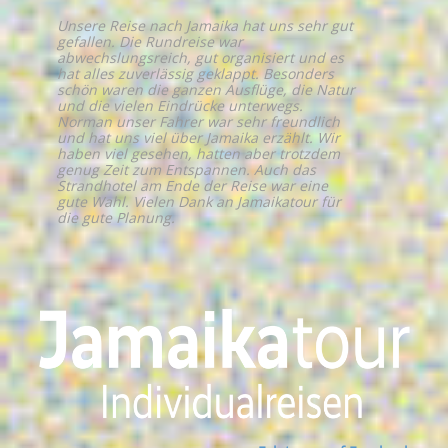
Unsere Reise nach Jamaika hat uns sehr gut
gefallen. Die Rundreise war
abwechslungsreich, gut organisiert und es
hat alles zuverlässig geklappt. Besonders
schön waren die ganzen Ausflüge, die Natur
und die vielen Eindrücke unterwegs.
Norman unser Fahrer war sehr freundlich
und hat uns viel über Jamaika erzählt. Wir
haben viel gesehen, hatten aber trotzdem
genug Zeit zum Entspannen. Auch das
Strandhotel am Ende der Reise war eine
gute Wahl. Vielen Dank an Jamaikatour für
die gute Planung.