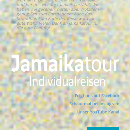
und hat uns viel über Jamaika erzählt. Wir
haben viel gesehen, hatten aber trotzdem
genug Zeit zum Entspannen. Auch das
Strandhotel am Ende der Reise war eine
gute Wahl. Vielen Dank an Jamaikatour für
die gute Planung.
Folgt uns auf Facebook
Schaut mal bei Instagram
Unser YouTube Kanal