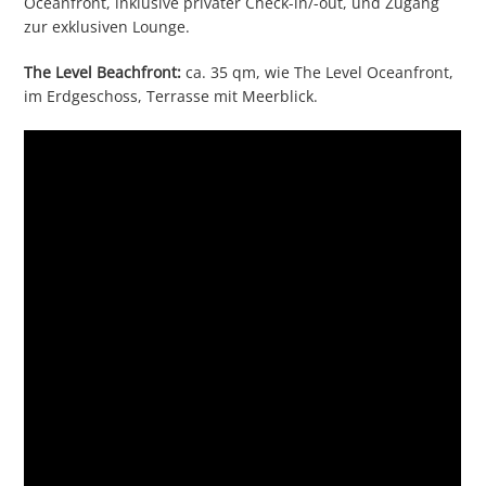
Oceanfront, inklusive privater Check-in/-out, und Zugang
zur exklusiven Lounge.
The Level Beachfront:
ca. 35 qm, wie The Level Oceanfront,
im Erdgeschoss, Terrasse mit Meerblick.