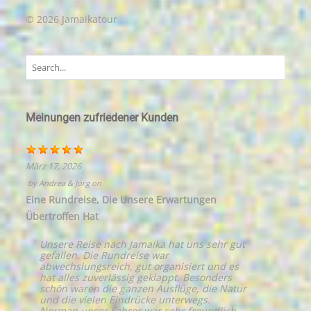
© 2026 Jamaikatour
Meinungen zufriedener Kunden
März 17, 2026
by
Andrea & Jörg
on
Eine Rundreise, Die Unsere Erwartungen
Übertroffen Hat
Unsere Reise nach Jamaika hat uns sehr gut
gefallen. Die Rundreise war
abwechslungsreich, gut organisiert und es
hat alles zuverlässig geklappt. Besonders
schön waren die ganzen Ausflüge, die Natur
und die vielen Eindrücke unterwegs.
Norman unser Fahrer war sehr freundlich