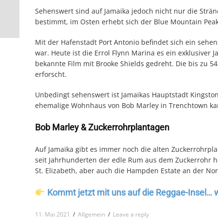
Sehenswert sind auf Jamaika jedoch nicht nur die Strän
bestimmt, im Osten erhebt sich der Blue Mountain Peak
Mit der Hafenstadt Port Antonio befindet sich ein seh
war. Heute ist die Errol Flynn Marina es ein exklusiver 
bekannte Film mit Brooke Shields gedreht. Die bis zu 
erforscht.
Unbedingt sehenswert ist Jamaikas Hauptstadt Kingsto
ehemalige Wohnhaus von Bob Marley in Trenchtown kan
Bob Marley & Zuckerrohrplantagen
Auf Jamaika gibt es immer noch die alten Zuckerrohrpl
seit Jahrhunderten der edle Rum aus dem Zuckerrohr her
St. Elizabeth, aber auch die Hampden Estate an der No
Kommt jetzt mit uns auf die Reggae-Insel… 
11. Mai 2021
/
Allgemein
/
Leave a reply