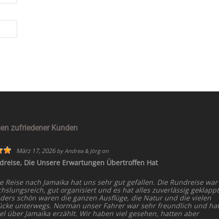
en zufriedener Kunden
März 17, 2026
by
Andrea & Jörg
on
dreise, Die Unsere Erwartungen Übertroffen Hat
e Reise nach Jamaika hat uns sehr gut gefallen. Die Rundreise war
slungsreich, gut organisiert und es hat alles zuverlässig geklappt
ders schön waren die ganzen Ausflüge, die Natur und die vielen
ücke unterwegs. Norman unser Fahrer war sehr freundlich und ha
el über Jamaika erzählt. Wir haben viel gesehen, hatten aber