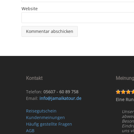
Website
Kontakt
Meinung
Telefon:
05607 - 60 89 758
Email:
info@jamaikatour.de
Eine Run
Reisegutschein
Unser
abwech
Kundenmeinungen
Beson
Häufig gestellte Fragen
Eindr
AGB
uns vi