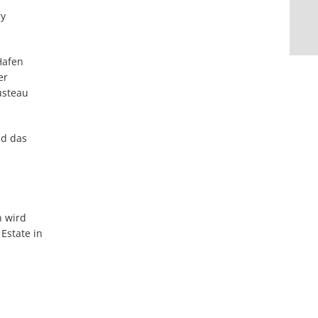
ry
Hafen
er
usteau
nd das
n wird
Estate in