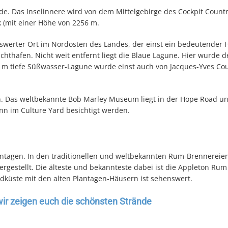
de. Das Inselinnere wird von dem Mittelgebirge des Cockpit Count
 (mit einer Höhe von 2256 m.
enswerter Ort im Nordosten des Landes, der einst ein bedeutender 
Jachthafen. Nicht weit entfernt liegt die Blaue Lagune. Hier wurde d
54 m tiefe Süßwasser-Lagune wurde einst auch von Jacques-Yves Co
n. Das weltbekannte Bob Marley Museum liegt in der Hope Road u
n im Culture Yard besichtigt werden.
antagen. In den traditionellen und weltbekannten Rum-Brennereie
gestellt. Die älteste und bekannteste dabei ist die Appleton Rum 
rdküste mit den alten Plantagen-Häusern ist sehenswert.
wir zeigen euch die schönsten Strände