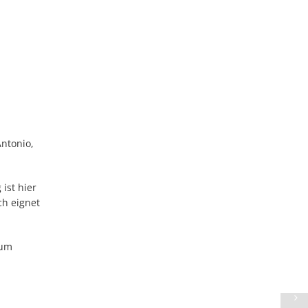
Antonio,
ist hier
ch eignet
zum