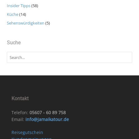
Insider Tipps
(58)
Küche
(14)
Sehenswürdigkeiten
(5)
Suche
Kontakt
Telefon:
05607 - 60 89 758
Email:
info@jamaikatour.de
Reisegutschein