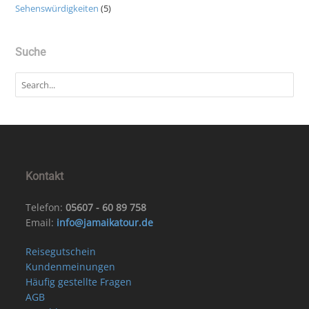
Sehenswürdigkeiten
(5)
Suche
Kontakt
Telefon:
05607 - 60 89 758
Email:
info@jamaikatour.de
Reisegutschein
Kundenmeinungen
Häufig gestellte Fragen
AGB