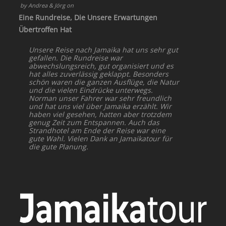
by
Andrea & Jörg
on
Eine Rundreise, Die Unsere Erwartungen
Übertroffen Hat
Unsere Reise nach Jamaika hat uns sehr gut
gefallen. Die Rundreise war
abwechslungsreich, gut organisiert und es
hat alles zuverlässig geklappt. Besonders
schön waren die ganzen Ausflüge, die Natur
und die vielen Eindrücke unterwegs.
Norman unser Fahrer war sehr freundlich
und hat uns viel über Jamaika erzählt. Wir
haben viel gesehen, hatten aber trotzdem
genug Zeit zum Entspannen. Auch das
Strandhotel am Ende der Reise war eine
gute Wahl. Vielen Dank an Jamaikatour für
die gute Planung.