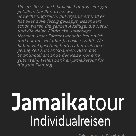
Unsere Reise nach Jamaika hat uns sehr gut
gefallen. Die Rundreise war
abwechslungsreich, gut organisiert und es
hat alles zuverlässig geklappt. Besonders
schön waren die ganzen Ausflüge, die Natur
und die vielen Eindrücke unterwegs.
Norman unser Fahrer war sehr freundlich
und hat uns viel über Jamaika erzählt. Wir
haben viel gesehen, hatten aber trotzdem
genug Zeit zum Entspannen. Auch das
Strandhotel am Ende der Reise war eine
gute Wahl. Vielen Dank an Jamaikatour für
die gute Planung.
Folgt uns auf Facebook