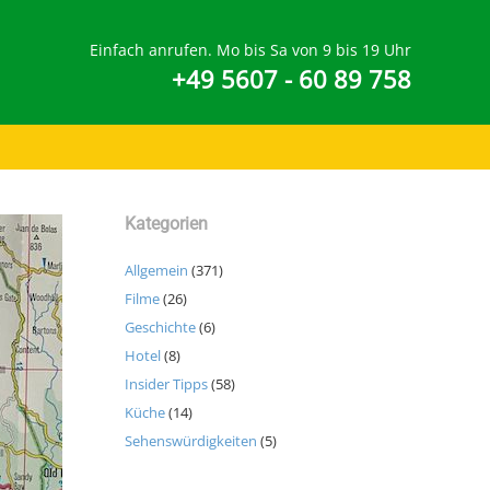
Einfach anrufen. Mo bis Sa von 9 bis 19 Uhr
+49 5607 - 60 89 758
Kategorien
Allgemein
(371)
Filme
(26)
Geschichte
(6)
Hotel
(8)
Insider Tipps
(58)
Küche
(14)
Sehenswürdigkeiten
(5)