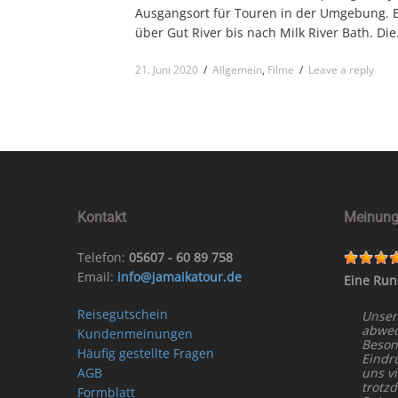
Ausgangsort für Touren in der Umgebung. E
über Gut River bis nach Milk River Bath. Die.
21. Juni 2020
/
Allgemein
,
Filme
/
Leave a reply
Kontakt
Meinung
Telefon:
05607 - 60 89 758
Email:
info@jamaikatour.de
Eine Run
Reisegutschein
Unser
abwech
Kundenmeinungen
Beson
Häufig gestellte Fragen
Eindr
AGB
uns vi
trotz
Formblatt