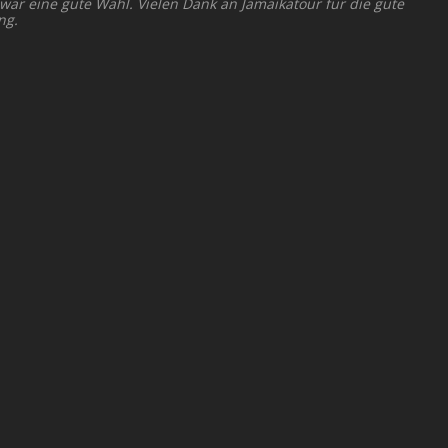
 war eine gute Wahl. Vielen Dank an Jamaikatour für die gute
ng.