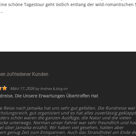
ine schöne Tagestour geht östlich entlang der wild-romantischen
..
en zufriedener Kunden
März 17, 2026
by
Andrea & Jörg
on
dreise, Die Unsere Erwartungen Übertroffen Hat
e Reise nach Jamaika hat uns sehr gut gefallen. Die Rundreise war
slungsreich, gut organisiert und es hat alles zuverlässig geklappt
ders schön waren die ganzen Ausflüge, die Natur und die vielen
ücke unterwegs. Norman unser Fahrer war sehr freundlich und ha
el über Jamaika erzählt. Wir haben viel gesehen, hatten aber
dem genug Zeit zum Entspannen. Auch das Strandhotel am Ende d