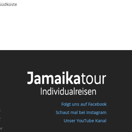
 Südküste
Folgt uns auf Facebook
.
Schaut mal bei Instagram
t
Unser YouTube Kanal
er