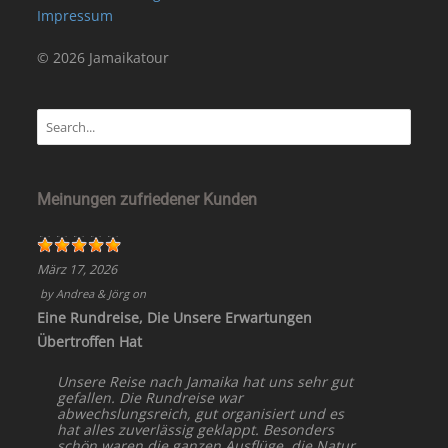
Impressum
© 2026 Jamaikatour
Meinungen zufriedener Kunden
März 17, 2026
by
Andrea & Jörg
on
Eine Rundreise, Die Unsere Erwartungen
Übertroffen Hat
Unsere Reise nach Jamaika hat uns sehr gut
gefallen. Die Rundreise war
abwechslungsreich, gut organisiert und es
hat alles zuverlässig geklappt. Besonders
schön waren die ganzen Ausflüge, die Natur