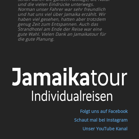
und die vielen Eindrücke unterwegs.
Norman unser Fahrer war sehr freundlich
und hat uns viel über Jamaika erzählt. Wir
haben viel gesehen, hatten aber trotzdem
genug Zeit zum Entspannen. Auch das
Strandhotel am Ende der Reise war eine
gute Wahl. Vielen Dank an Jamaikatour für
die gute Planung.
Folgt uns auf Facebook
Schaut mal bei Instagram
Unser YouTube Kanal