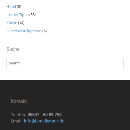
Hotel
(8)
Insider Tipps
(58)
Küche
(14)
Sehenswürdigkeiten
(5)
Suche
Kontakt
Telefon:
05607 - 60 89 758
Email:
info@jamaikatour.de