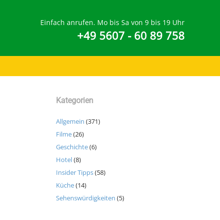
Einfach anrufen. Mo bis Sa von 9 bis 19 Uhr
+49 5607 - 60 89 758
Kategorien
Allgemein
(371)
Filme
(26)
Geschichte
(6)
Hotel
(8)
Insider Tipps
(58)
Küche
(14)
Sehenswürdigkeiten
(5)