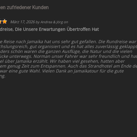
en zufriedener Kunden
März 17, 2026
by
Andrea & Jörg
on
dreise, Die Unsere Erwartungen Übertroffen Hat
e Reise nach Jamaika hat uns sehr gut gefallen. Die Rundreise war
slungsreich, gut organisiert und es hat alles zuverlässig geklappt
ders schön waren die ganzen Ausflüge, die Natur und die vielen
ücke unterwegs. Norman unser Fahrer war sehr freundlich und ha
el über Jamaika erzählt. Wir haben viel gesehen, hatten aber
dem genug Zeit zum Entspannen. Auch das Strandhotel am Ende d
 war eine gute Wahl. Vielen Dank an Jamaikatour für die gute
ng.