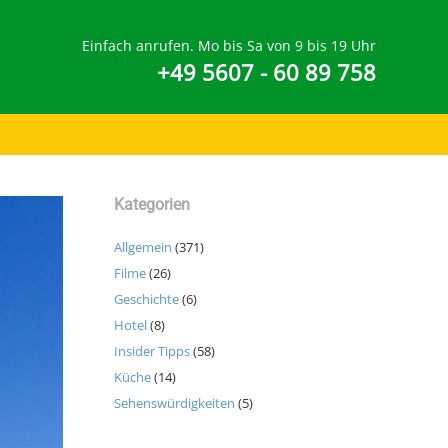
Einfach anrufen. Mo bis Sa von 9 bis 19 Uhr
+49 5607 - 60 89 758
Kategorien
Allgemein
(371)
Filme
(26)
Geschichte
(6)
Hotel
(8)
Insider Tipps
(58)
Küche
(14)
Sehenswürdigkeiten
(5)