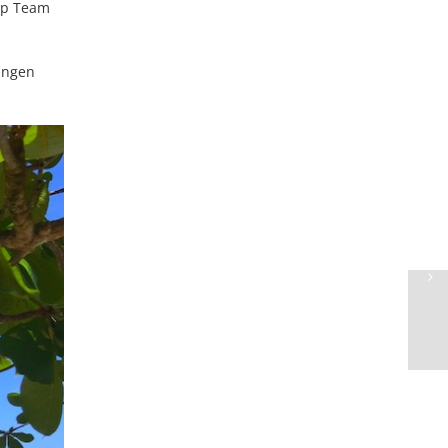
elp Team
rungen