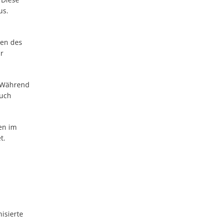
us.
gen des
r
. Während
auch
en im
et.
isierte