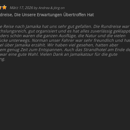
März 17, 2026
by
Andrea & Jörg
on
dreise, Die Unsere Erwartungen Übertroffen Hat
e Reise nach Jamaika hat uns sehr gut gefallen. Die Rundreise war
slungsreich, gut organisiert und es hat alles zuverlässig geklappt
ders schön waren die ganzen Ausflüge, die Natur und die vielen
ücke unterwegs. Norman unser Fahrer war sehr freundlich und ha
el über Jamaika erzählt. Wir haben viel gesehen, hatten aber
dem genug Zeit zum Entspannen. Auch das Strandhotel am Ende d
 war eine gute Wahl. Vielen Dank an Jamaikatour für die gute
ng.