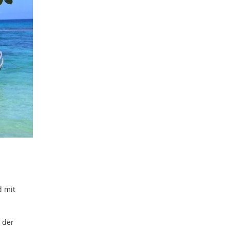
d mit
 der