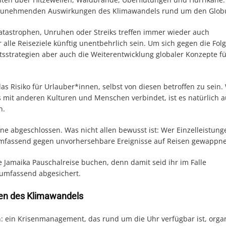
ig zunehmenden Auswirkungen des Klimawandels rund um den Glob
atastrophen, Unruhen oder Streiks treffen immer wieder auch
 alle Reiseziele künftig unentbehrlich sein. Um sich gegen die Fol
sstrategien aber auch die Weiterentwicklung globaler Konzepte fü
as Risiko für Urlauber*innen, selbst von diesen betroffen zu sein
s mit anderen Kulturen und Menschen verbindet, ist es natürlich 
n.
ne abgeschlossen. Was nicht allen bewusst ist: Wer Einzelleistung
ht umfassend gegen unvorhersehbare Ereignisse auf Reisen gewappn
ne Jamaika Pauschalreise buchen, denn damit seid ihr im Falle
 umfassend abgesichert.
gen des Klimawandels
n: ein Krisenmanagement, das rund um die Uhr verfügbar ist, organ