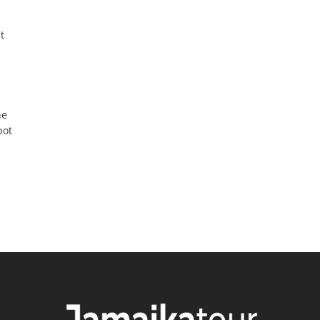
t
ne
bot