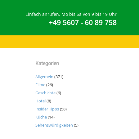
Einfach anrufen. Mo bis Sa von 9 bis 19 Uhr
+49 5607 - 60 89 758
Kategorien
Allgemein
(371)
Filme
(26)
Geschichte
(6)
Hotel
(8)
Insider Tipps
(58)
Küche
(14)
Sehenswürdigkeiten
(5)