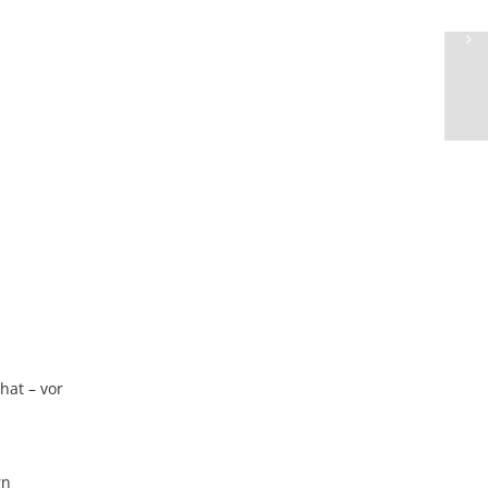
hat – vor
rn