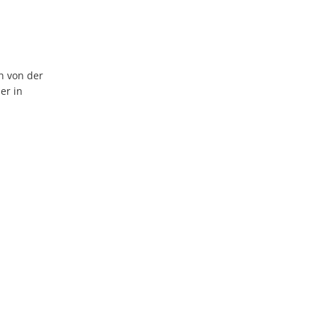
h von der
er in