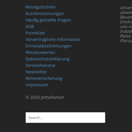
Reisegutschein
Unser
abwech
Kundenmeinungen
Beson
Häufig gestellte Fragen
Eindr
AGB
uns vi
trotz
Formblatt
Reise
Vorvertragliche Information
Planu
Einreisebestimmungen
Wissenswertes
Datenschutzerklärung
Servicehonorar
Newsletter
Reiseversicherung
Impressum
© 2026 Jamaikatour