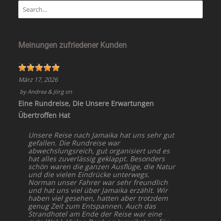
Meinungen zufriedener Kunden
März 17, 2026
by
Andrea & Jörg
on
Eine Rundreise, Die Unsere Erwartungen
Übertroffen Hat
Unsere Reise nach Jamaika hat uns sehr gut
gefallen. Die Rundreise war
abwechslungsreich, gut organisiert und es
hat alles zuverlässig geklappt. Besonders
schön waren die ganzen Ausflüge, die Natur
und die vielen Eindrücke unterwegs.
Norman unser Fahrer war sehr freundlich
und hat uns viel über Jamaika erzählt. Wir
haben viel gesehen, hatten aber trotzdem
genug Zeit zum Entspannen. Auch das
Strandhotel am Ende der Reise war eine