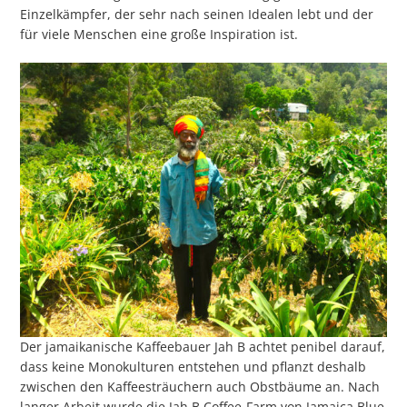
Einzelkämpfer, der sehr nach seinen Idealen lebt und der
für viele Menschen eine große Inspiration ist.
Der jamaikanische Kaffeebauer Jah B achtet penibel darauf,
dass keine Monokulturen entstehen und pflanzt deshalb
zwischen den Kaffeesträuchern auch Obstbäume an. Nach
langer Arbeit wurde die Jah B Coffee-Farm von Jamaica Blue