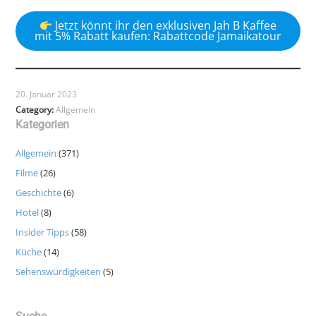
Jetzt könnt ihr den exklusiven Jah B Kaffee
mit 5% Rabatt kaufen: Rabattcode Jamaikatour
20. Januar 2023
Category:
Allgemein
Kategorien
Allgemein
(371)
Filme
(26)
Geschichte
(6)
Hotel
(8)
Insider Tipps
(58)
Küche
(14)
Sehenswürdigkeiten
(5)