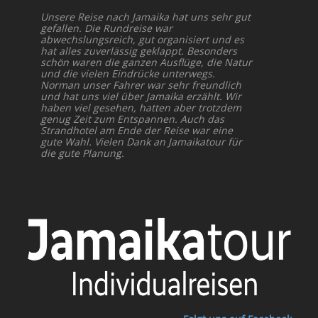
Unsere Reise nach Jamaika hat uns sehr gut
gefallen. Die Rundreise war
abwechslungsreich, gut organisiert und es
hat alles zuverlässig geklappt. Besonders
schön waren die ganzen Ausflüge, die Natur
und die vielen Eindrücke unterwegs.
Norman unser Fahrer war sehr freundlich
und hat uns viel über Jamaika erzählt. Wir
haben viel gesehen, hatten aber trotzdem
genug Zeit zum Entspannen. Auch das
Strandhotel am Ende der Reise war eine
gute Wahl. Vielen Dank an Jamaikatour für
die gute Planung.