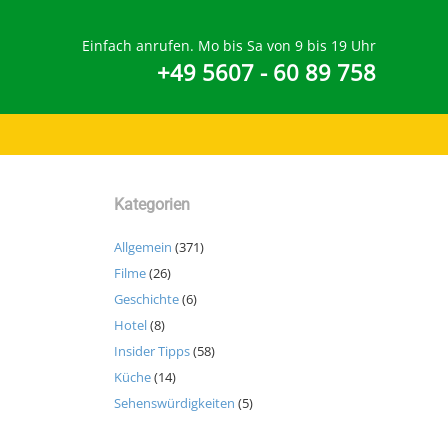
Einfach anrufen. Mo bis Sa von 9 bis 19 Uhr
+49 5607 - 60 89 758
Kategorien
Allgemein
(371)
Filme
(26)
Geschichte
(6)
Hotel
(8)
Insider Tipps
(58)
Küche
(14)
Sehenswürdigkeiten
(5)