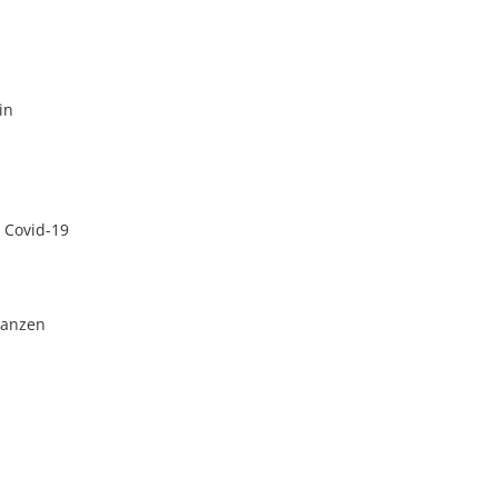
in
 Covid-19
nanzen