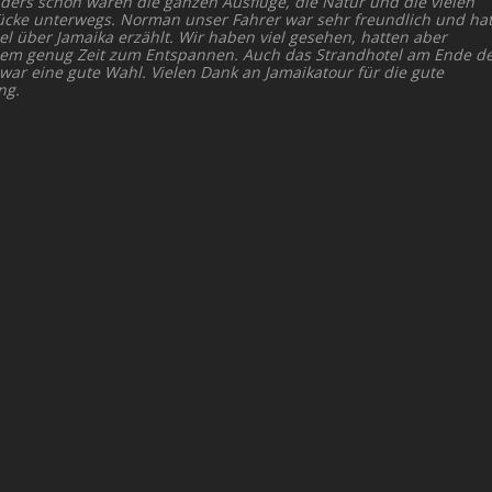
ders schön waren die ganzen Ausflüge, die Natur und die vielen
ücke unterwegs. Norman unser Fahrer war sehr freundlich und ha
el über Jamaika erzählt. Wir haben viel gesehen, hatten aber
dem genug Zeit zum Entspannen. Auch das Strandhotel am Ende d
 war eine gute Wahl. Vielen Dank an Jamaikatour für die gute
ng.