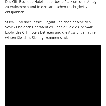
Das Cliff Boutique Hotel ist der beste Platz um dem Alltag
zu entkommen und in der karibischen Leichtigkeit zu
entspannen.
Stilvoll und doch lässig. Elegant und doch bescheiden.
Schick und doch unprätentiös. Sobald Sie die Open-Air-
Lobby des Cliff Hotels betreten und die Aussicht einatmen,
wissen Sie, dass Sie angekommen sind.