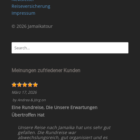
Reiseversicherung
Impressum
© 2026 Jamaikatour
Meinungen zufriedener Kunden
März 17, 2026
by
Andrea & Jörg
on
Eine Rundreise, Die Unsere Erwartungen
Übertroffen Hat
Unsere Reise nach Jamaika hat uns sehr gut
gefallen. Die Rundreise war
abwechslungsreich, gut organisiert und es