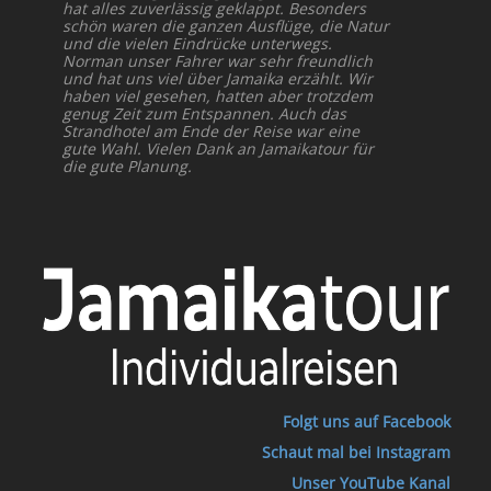
hat alles zuverlässig geklappt. Besonders
schön waren die ganzen Ausflüge, die Natur
und die vielen Eindrücke unterwegs.
Norman unser Fahrer war sehr freundlich
und hat uns viel über Jamaika erzählt. Wir
haben viel gesehen, hatten aber trotzdem
genug Zeit zum Entspannen. Auch das
Strandhotel am Ende der Reise war eine
gute Wahl. Vielen Dank an Jamaikatour für
die gute Planung.
Folgt uns auf Facebook
Schaut mal bei Instagram
Unser YouTube Kanal