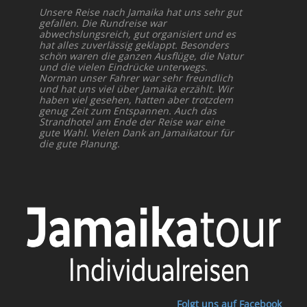
Unsere Reise nach Jamaika hat uns sehr gut
gefallen. Die Rundreise war
abwechslungsreich, gut organisiert und es
hat alles zuverlässig geklappt. Besonders
schön waren die ganzen Ausflüge, die Natur
und die vielen Eindrücke unterwegs.
Norman unser Fahrer war sehr freundlich
und hat uns viel über Jamaika erzählt. Wir
haben viel gesehen, hatten aber trotzdem
genug Zeit zum Entspannen. Auch das
Strandhotel am Ende der Reise war eine
gute Wahl. Vielen Dank an Jamaikatour für
die gute Planung.
Folgt uns auf Facebook