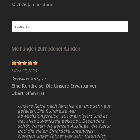
© 2026 Jamaikatour
Meinungen zufriedener Kunden
März 17, 2026
by
Andrea & Jörg
on
Eine Rundreise, Die Unsere Erwartungen
Übertroffen Hat
Unsere Reise nach Jamaika hat uns sehr gut
gefallen. Die Rundreise war
abwechslungsreich, gut organisiert und es
hat alles zuverlässig geklappt. Besonders
schön waren die ganzen Ausflüge, die Natur
und die vielen Eindrücke unterwegs.
Norman unser Fahrer war sehr freundlich