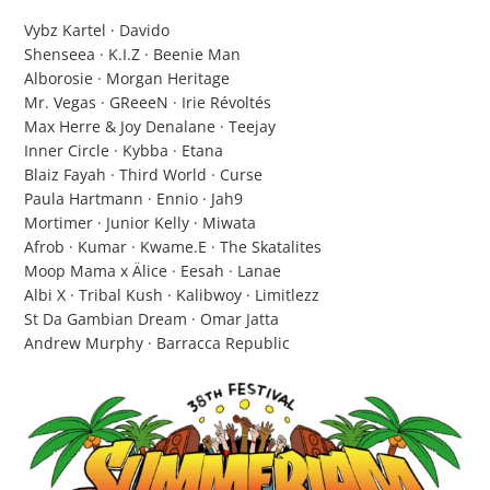
Vybz Kartel · Davido
Shenseea · K.I.Z · Beenie Man
Alborosie · Morgan Heritage
Mr. Vegas · GReeeN · Irie Révoltés
Max Herre & Joy Denalane · Teejay
Inner Circle · Kybba · Etana
Blaiz Fayah · Third World · Curse
Paula Hartmann · Ennio · Jah9
Mortimer · Junior Kelly · Miwata
Afrob · Kumar · Kwame.E · The Skatalites
Moop Mama x Älice · Eesah · Lanae
Albi X · Tribal Kush · Kalibwoy · Limitlezz
St Da Gambian Dream · Omar Jatta
Andrew Murphy · Barracca Republic