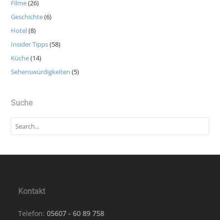
Filme
(26)
Geschichte
(6)
Hotel
(8)
Insider Tipps
(58)
Küche
(14)
Sehenswürdigkeiten
(5)
Suche
Kontakt
Telefon:
05607 - 60 89 758