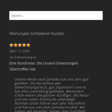
Meinungen zufriedener Kunden
März 17, 2026
by
Andrea & Jörg
on
Eine Rundreise, Die Unsere Erwartungen
Übertroffen Hat
Unsere Reise nach Jamaika hat uns sehr gut
gefallen. Die Rundreise war
abwechslungsreich, gut organisiert und es
hat alles zuverlässig geklappt. Besonders
schön waren die ganzen Ausflüge, die Natur
und die vielen Eindrücke unterwegs.
Norman unser Fahrer war sehr freundlich
und hat uns viel über Jamaika erzählt. Wir
haben viel gesehen, hatten aber trotzdem