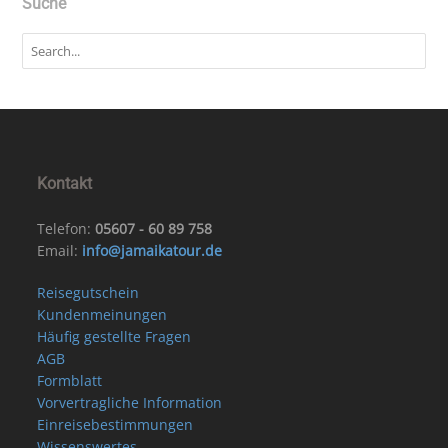
Suche
Kontakt
Telefon:
05607 - 60 89 758
Email:
info@jamaikatour.de
Reisegutschein
Kundenmeinungen
Häufig gestellte Fragen
AGB
Formblatt
Vorvertragliche Information
Einreisebestimmungen
Wissenswertes