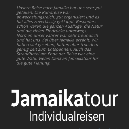
Unsere Reise nach Jamaika hat uns sehr gut
gefallen. Die Rundreise war
abwechslungsreich, gut organisiert und es
hat alles zuverlässig geklappt. Besonders
schön waren die ganzen Ausflüge, die Natur
und die vielen Eindrücke unterwegs.
Norman unser Fahrer war sehr freundlich
und hat uns viel über Jamaika erzählt. Wir
haben viel gesehen, hatten aber trotzdem
genug Zeit zum Entspannen. Auch das
Strandhotel am Ende der Reise war eine
gute Wahl. Vielen Dank an Jamaikatour für
die gute Planung.