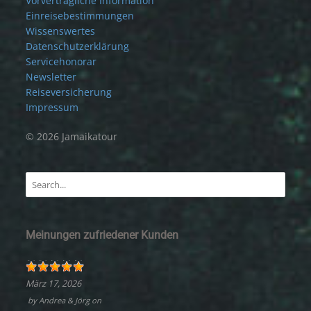
Vorvertragliche Information
Einreisebestimmungen
Wissenswertes
Datenschutzerklärung
Servicehonorar
Newsletter
Reiseversicherung
Impressum
© 2026 Jamaikatour
Meinungen zufriedener Kunden
März 17, 2026
by
Andrea & Jörg
on