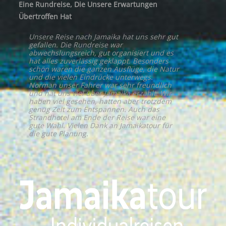
Eine Rundreise, Die Unsere Erwartungen
Übertroffen Hat
Unsere Reise nach Jamaika hat uns sehr gut
gefallen. Die Rundreise war
abwechslungsreich, gut organisiert und es
hat alles zuverlässig geklappt. Besonders
schön waren die ganzen Ausflüge, die Natur
und die vielen Eindrücke unterwegs.
Norman unser Fahrer war sehr freundlich
und hat uns viel über Jamaika erzählt. Wir
haben viel gesehen, hatten aber trotzdem
genug Zeit zum Entspannen. Auch das
Strandhotel am Ende der Reise war eine
gute Wahl. Vielen Dank an Jamaikatour für
die gute Planung.