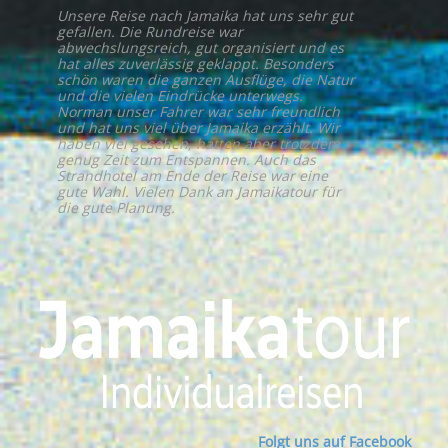
Unsere Reise nach Jamaika hat uns sehr gut
gefallen. Die Rundreise war
abwechslungsreich, gut organisiert und es
hat alles zuverlässig geklappt. Besonders
schön waren die ganzen Ausflüge, die Natur
und die vielen Eindrücke unterwegs.
Norman unser Fahrer war sehr freundlich
und hat uns viel über Jamaika erzählt. Wir
haben viel gesehen, hatten aber trotzdem
genug Zeit zum Entspannen. Auch das
Strandhotel am Ende der Reise war eine
gute Wahl. Vielen Dank an Jamaikatour für
die gute Planung.
Folgt uns auf Facebook