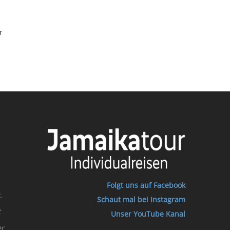
r
Folgt uns auf Facebook
.
Schaut mal bei Instagram
t
Unser YouTube Kanal
er