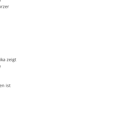
ürzer
ka zeigt
e
n ist