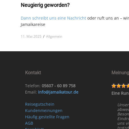
Neugierig geworden?
Dann schreibt uns eine Nachricht
oder ruft uns an – w
Jamaikareise
11. Mai 2025
/
Allgemein
Kontakt
Meinung
Telefon:
05607 - 60 89 758
Email:
info@jamaikatour.de
Eine Run
Reisegutschein
Unser
abwech
Kundenmeinungen
Beson
Häufig gestellte Fragen
Eindr
AGB
uns vi
trotz