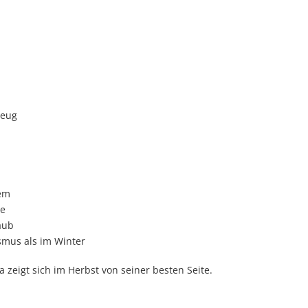
zeug
uem
se
aub
smus als im Winter
zeigt sich im Herbst von seiner besten Seite.