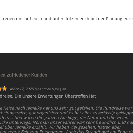
ir freuen uns auf euch und unterstützen euch bei der Planung eure
en zufriedener Kunden
März 17, 2026
by
Andrea & Jörg
on
dreise, Die Unsere Erwartungen Übertroffen Hat
e Reise nach Jamaika hat uns sehr gut gefallen. Die Rundreise war
slungsreich, gut organisiert und es hat alles zuverlässig geklappt
ders schön waren die ganzen Ausflüge, die Natur und die vielen
ücke unterwegs. Norman unser Fahrer war sehr freundlich und ha
el über Jamaika erzählt. Wir haben viel gesehen, hatten aber
dem genug Zeit zum Entspannen. Auch das Strandhotel am Ende d