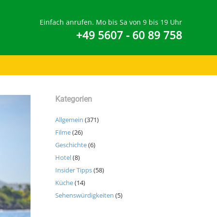
Einfach anrufen. Mo bis Sa von 9 bis 19 Uhr
+49 5607 - 60 89 758
Kategorien
Allgemein
(371)
Filme
(26)
Geschichte
(6)
Hotel
(8)
Insider Tipps
(58)
Küche
(14)
Sehenswürdigkeiten
(5)