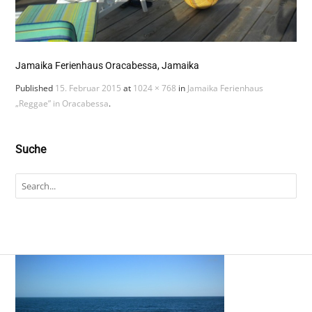
Jamaika Ferienhaus Oracabessa, Jamaika
Published
15. Februar 2015
at
1024 × 768
in
Jamaika Ferienhaus
„Reggae” in Oracabessa
.
Suche