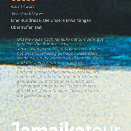
März 17, 2026
by
Andrea & Jörg
on
Eine Rundreise, Die Unsere Erwartungen
Übertroffen Hat
Unsere Reise nach Jamaika hat uns sehr gut
gefallen. Die Rundreise war
abwechslungsreich, gut organisiert und es
hat alles zuverlässig geklappt. Besonders
schön waren die ganzen Ausflüge, die Natur
und die vielen Eindrücke unterwegs.
Norman unser Fahrer war sehr freundlich
und hat uns viel über Jamaika erzählt. Wir
haben viel gesehen, hatten aber trotzdem
genug Zeit zum Entspannen. Auch das
Strandhotel am Ende der Reise war eine
gute Wahl. Vielen Dank an Jamaikatour für
die gute Planung.