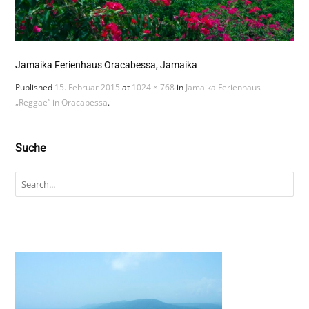
Jamaika Ferienhaus Oracabessa, Jamaika
Published
15. Februar 2015
at
1024 × 768
in
Jamaika Ferienhaus
„Reggae” in Oracabessa
.
Suche