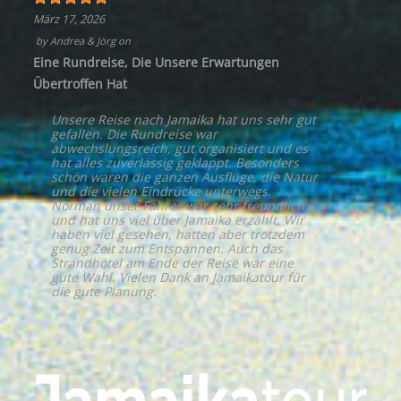
März 17, 2026
by
Andrea & Jörg
on
Eine Rundreise, Die Unsere Erwartungen
Übertroffen Hat
Unsere Reise nach Jamaika hat uns sehr gut
gefallen. Die Rundreise war
abwechslungsreich, gut organisiert und es
hat alles zuverlässig geklappt. Besonders
schön waren die ganzen Ausflüge, die Natur
und die vielen Eindrücke unterwegs.
Norman unser Fahrer war sehr freundlich
und hat uns viel über Jamaika erzählt. Wir
haben viel gesehen, hatten aber trotzdem
genug Zeit zum Entspannen. Auch das
Strandhotel am Ende der Reise war eine
gute Wahl. Vielen Dank an Jamaikatour für
die gute Planung.