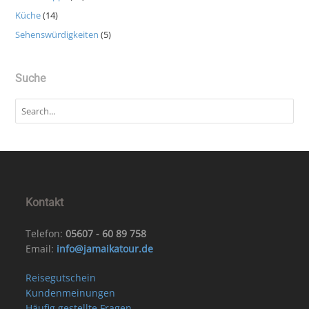
Küche
(14)
Sehenswürdigkeiten
(5)
Suche
Kontakt
Telefon:
05607 - 60 89 758
Email:
info@jamaikatour.de
Reisegutschein
Kundenmeinungen
Häufig gestellte Fragen