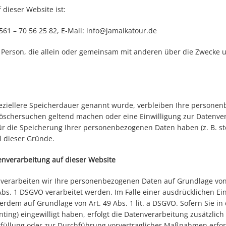
 dieser Website ist:
561 – 70 56 25 82, E-Mail: info@jamaikatour.de
sche Person, die allein oder gemeinsam mit anderen über die Zweck
eziellere Speicherdauer genannt wurde, verbleiben Ihre personenb
 Löschersuchen geltend machen oder eine Einwilligung zur Datenve
für die Speicherung Ihrer personenbezogenen Daten haben (z. B. s
ll dieser Gründe.
nverarbeitung auf dieser Website
verarbeiten wir Ihre personenbezogenen Daten auf Grundlage von Art
bs. 1 DSGVO verarbeitet werden. Im Falle einer ausdrücklichen E
erdem auf Grundlage von Art. 49 Abs. 1 lit. a DSGVO. Sofern Sie in
inting) eingewilligt haben, erfolgt die Datenverarbeitung zusätzlic
serfüllung oder zur Durchführung vorvertraglicher Maßnahmen erfor