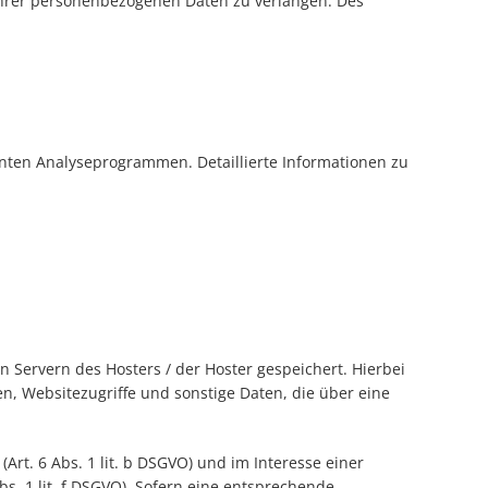
hrer personenbezogenen Daten zu verlangen. Des
nnten Analyseprogrammen. Detaillierte Informationen zu
 Servern des Hosters / der Hoster gespeichert. Hierbei
, Websitezugriffe und sonstige Daten, die über eine
t. 6 Abs. 1 lit. b DSGVO) und im Interesse einer
bs. 1 lit. f DSGVO). Sofern eine entsprechende