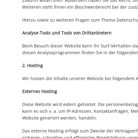
Zukunft widerrufen. Außerdem haben Sie das Recht, u
Weiteren steht Ihnen ein Beschwerderecht bei der zust
Hierzu sowie zu weiteren Fragen zum Thema Datenschut
Analyse-Tools und Tools von Drittanbietern
Beim Besuch dieser Website kann Ihr Surf-Verhalten st
diesen Analyseprogrammen finden Sie in der folgenden
2. Hosting
Wir hosten die Inhalte unserer Website bei folgendem A
Externes Hosting
Diese Website wird extern gehostet. Die personenbezoge
kann es sich v. a. um IP-Adressen, Kontaktanfragen, M
Website generiert werden, handeln.
Das externe Hosting erfolgt zum Zwecke der Vertragser
sicheren, schnellen und effizienten Bereitstellung unse