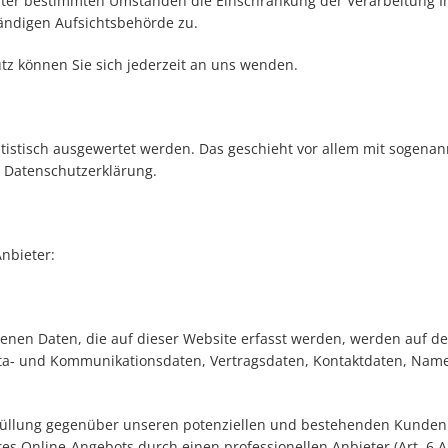
nter bestimmten Umständen die Einschränkung der Verarbeitung I
ändigen Aufsichtsbehörde zu.
z können Sie sich jederzeit an uns wenden.
atistisch ausgewertet werden. Das geschieht vor allem mit sogena
 Datenschutzerklärung.
nbieter:
nen Daten, die auf dieser Website erfasst werden, werden auf den
eta- und Kommunikationsdaten, Vertragsdaten, Kontaktdaten, Namen
füllung gegenüber unseren potenziellen und bestehenden Kunden (Ar
res Online-Angebots durch einen professionellen Anbieter (Art. 6 A