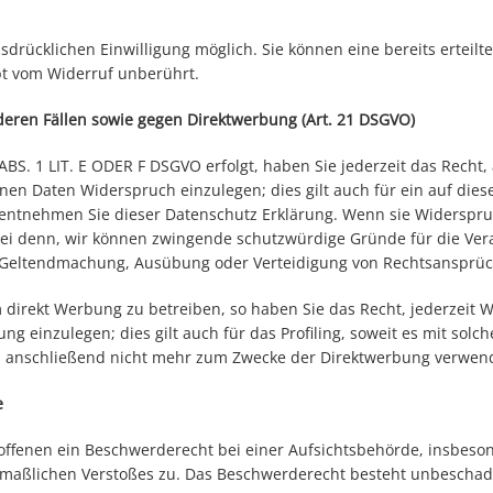
drücklichen Einwilligung möglich. Sie können eine bereits erteilte
bt vom Widerruf unberührt.
eren Fällen sowie gegen Direktwerbung (Art. 21 DSGVO)
S. 1 LIT. E ODER F DSGVO erfolgt, haben Sie jederzeit das Recht,
n Daten Widerspruch einzulegen; dies gilt auch für ein auf diese 
 entnehmen Sie dieser Datenschutz Erklärung. Wenn sie Widerspruc
ei denn, wir können zwingende schutzwürdige Gründe für die Vera
r Geltendmachung, Ausübung oder Verteidigung von Rechtsansprüc
irekt Werbung zu betreiben, so haben Sie das Recht, jederzeit W
einzulegen; dies gilt auch für das Profiling, soweit es mit solc
anschließend nicht mehr zum Zwecke der Direktwerbung verwende
e
offenen ein Beschwerderecht bei einer Aufsichtsbehörde, insbeso
utmaßlichen Verstoßes zu. Das Beschwerderecht besteht unbeschad