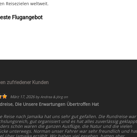
en Reisezielen weltweit.
beste Flugangebot
en zufriedener Kunden
März 17, 2026
by
Andrea & Jörg
on
dreise, Die Unsere Erwartungen Übertroffen Hat
e Reise nach Jamaika hat uns sehr gut gefallen. Die Rundreise war
slungsreich, gut organisiert und es hat alles zuverlässig geklappt
ders schön waren die ganzen Ausflüge, die Natur und die vielen
ücke unterwegs. Norman unser Fahrer war sehr freundlich und ha
el über Jamaika erzählt. Wir haben viel gesehen, hatten aber