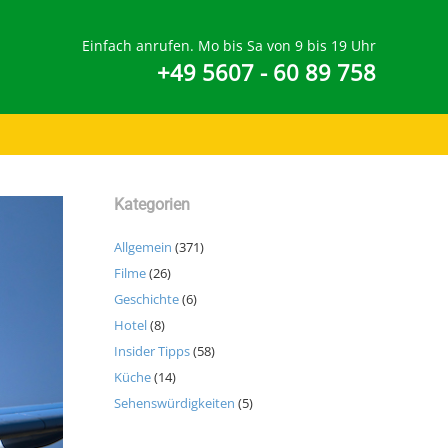
Einfach anrufen. Mo bis Sa von 9 bis 19 Uhr
+49 5607 - 60 89 758
Kategorien
Allgemein
(371)
Filme
(26)
Geschichte
(6)
Hotel
(8)
Insider Tipps
(58)
Küche
(14)
Sehenswürdigkeiten
(5)