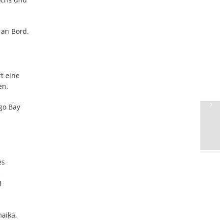
an Bord.
t eine
en.
go Bay
es
e
i
maika,