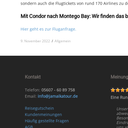
sondern auch die Flugtickets von rund 170 Airlines zu d
Mit Condor nach Montego Bay: Wir finden das 
Hier geht es zur Fluganfrage.
9. November 2022
/
Allgemein
Kontakt
Meinung
Telefon:
05607 - 60 89 758
Email:
info@jamaikatour.de
Eine Run
Reisegutschein
Unser
abwech
Kundenmeinungen
Beson
Häufig gestellte Fragen
Eindr
AGB
uns vi