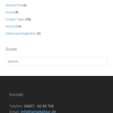
Geschichte
(6)
Hotel
(8)
Insider Tipps
(58)
Küche
(14)
Sehenswürdigkeiten
(5)
Suche
Kontakt
Telefon:
05607 - 60 89 758
Email:
info@jamaikatour.de