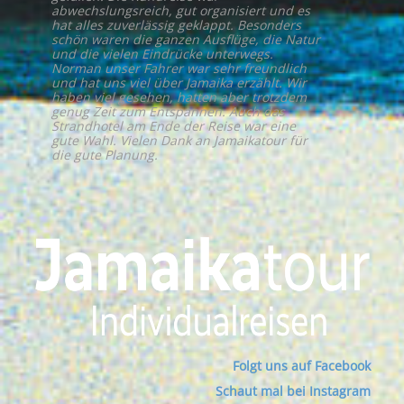
abwechslungsreich, gut organisiert und es
hat alles zuverlässig geklappt. Besonders
schön waren die ganzen Ausflüge, die Natur
und die vielen Eindrücke unterwegs.
Norman unser Fahrer war sehr freundlich
und hat uns viel über Jamaika erzählt. Wir
haben viel gesehen, hatten aber trotzdem
genug Zeit zum Entspannen. Auch das
Strandhotel am Ende der Reise war eine
gute Wahl. Vielen Dank an Jamaikatour für
die gute Planung.
Folgt uns auf Facebook
Schaut mal bei Instagram