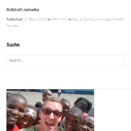
Rollstuhl Jamaika
Published
12. März 2016
at
690 × 412
in
Big up Dennis, ein mega Vorbild
für alle.
.
Suche