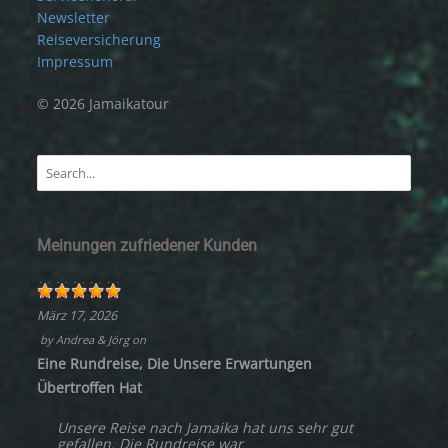
Newsletter
Reiseversicherung
Impressum
© 2026 Jamaikatour
Meinungen zufriedener Kunden
März 17, 2026
by
Andrea & Jörg
on
Eine Rundreise, Die Unsere Erwartungen
Übertroffen Hat
Unsere Reise nach Jamaika hat uns sehr gut
gefallen. Die Rundreise war