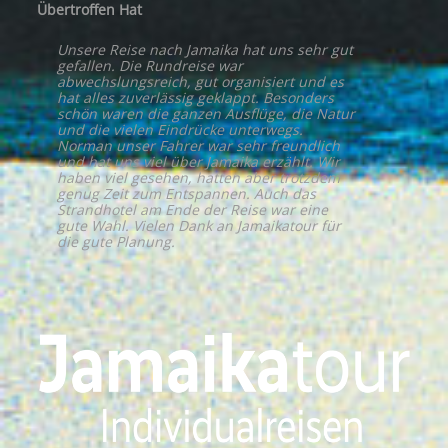
Übertroffen Hat
Unsere Reise nach Jamaika hat uns sehr gut
gefallen. Die Rundreise war
abwechslungsreich, gut organisiert und es
hat alles zuverlässig geklappt. Besonders
schön waren die ganzen Ausflüge, die Natur
und die vielen Eindrücke unterwegs.
Norman unser Fahrer war sehr freundlich
und hat uns viel über Jamaika erzählt. Wir
haben viel gesehen, hatten aber trotzdem
genug Zeit zum Entspannen. Auch das
Strandhotel am Ende der Reise war eine
gute Wahl. Vielen Dank an Jamaikatour für
die gute Planung.