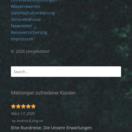
Wissenswertes
Datenschutzerklärung
Servicehonorar
Newsletter
Reiseversicherung
Impressum
© 2026 Jamaikatour
Meinungen zufriedener Kunden
März 17, 2026
by
Andrea & Jörg
on
Eine Rundreise, Die Unsere Erwartungen