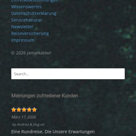
Wissenswertes
Datenschutzerklärung
Servicehonorar
Newsletter
Reiseversicherung
Impressum
© 2026 Jamaikatour
Meinungen zufriedener Kunden
März 17, 2026
by
Andrea & Jörg
on
Eine Rundreise, Die Unsere Erwartungen