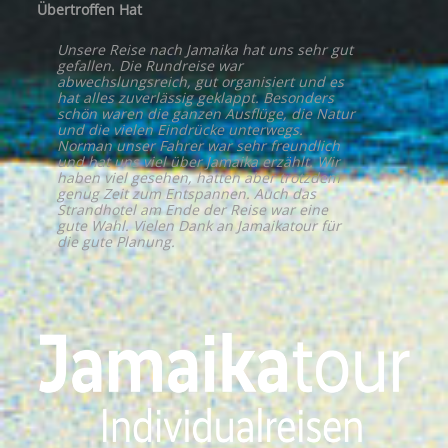
Übertroffen Hat
Unsere Reise nach Jamaika hat uns sehr gut
gefallen. Die Rundreise war
abwechslungsreich, gut organisiert und es
hat alles zuverlässig geklappt. Besonders
schön waren die ganzen Ausflüge, die Natur
und die vielen Eindrücke unterwegs.
Norman unser Fahrer war sehr freundlich
und hat uns viel über Jamaika erzählt. Wir
haben viel gesehen, hatten aber trotzdem
genug Zeit zum Entspannen. Auch das
Strandhotel am Ende der Reise war eine
gute Wahl. Vielen Dank an Jamaikatour für
die gute Planung.