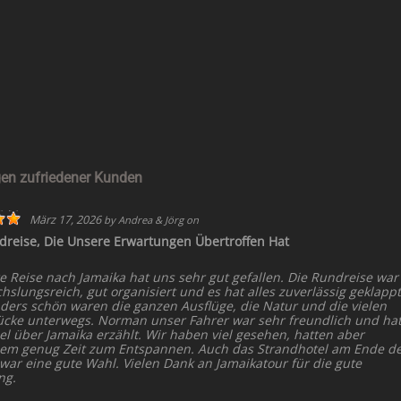
en zufriedener Kunden
März 17, 2026
by
Andrea & Jörg
on
dreise, Die Unsere Erwartungen Übertroffen Hat
e Reise nach Jamaika hat uns sehr gut gefallen. Die Rundreise war
slungsreich, gut organisiert und es hat alles zuverlässig geklappt
ders schön waren die ganzen Ausflüge, die Natur und die vielen
ücke unterwegs. Norman unser Fahrer war sehr freundlich und ha
el über Jamaika erzählt. Wir haben viel gesehen, hatten aber
dem genug Zeit zum Entspannen. Auch das Strandhotel am Ende d
 war eine gute Wahl. Vielen Dank an Jamaikatour für die gute
ng.