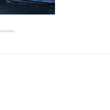
in Jamaika
.