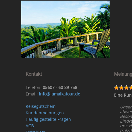
Kontakt
Meinung
Telefon:
05607 - 60 89 758
Email:
info@jamaikatour.de
Eine Run
Reisegutschein
Unser
abwech
Kundenmeinungen
Beson
Häufig gestellte Fragen
Eindr
AGB
uns vi
trotz