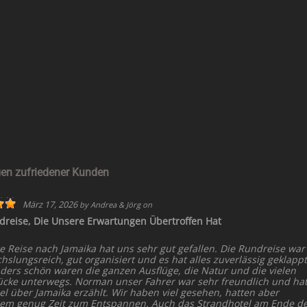
en zufriedener Kunden
März 17, 2026
by
Andrea & Jörg
on
dreise, Die Unsere Erwartungen Übertroffen Hat
e Reise nach Jamaika hat uns sehr gut gefallen. Die Rundreise war
slungsreich, gut organisiert und es hat alles zuverlässig geklappt
ders schön waren die ganzen Ausflüge, die Natur und die vielen
ücke unterwegs. Norman unser Fahrer war sehr freundlich und ha
el über Jamaika erzählt. Wir haben viel gesehen, hatten aber
dem genug Zeit zum Entspannen. Auch das Strandhotel am Ende d