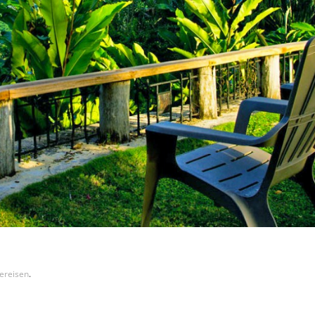
bereisen
.