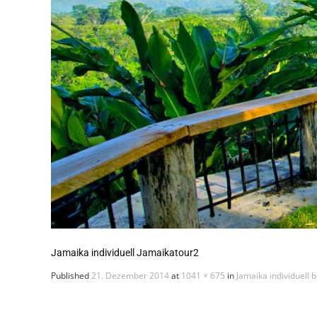
Jamaika individuell Jamaikatour2
Published
21. Dezember 2014
at
1041 × 675
in
Jamaika individuell 