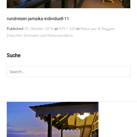
rundreisen-jamaika-individuell-11
Published
29. Oktober 2016
at
479 × 320
in
Natur pur & Reggae.
Zwischen Stränden und Naturwundern
.
Suche