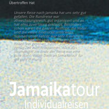
Übertroffen Hat
Unsere Reise nach Jamaika hat uns sehr gut
gefallen. Die Rundreise war
abwechslungsreich, gut organisiert und es
hat alles zuverlässig geklappt. Besonders
schön waren die ganzen Ausflüge, die Natur
und die vielen Eindrücke unterwegs.
Norman unser Fahrer war sehr freundlich
und hat uns viel über Jamaika erzählt. Wir
haben viel gesehen, hatten aber trotzdem
genug Zeit zum Entspannen. Auch das
Strandhotel am Ende der Reise war eine
gute Wahl. Vielen Dank an Jamaikatour für
die gute Planung.