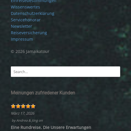
Einreisebestimmungen
Wissenswertes
Datenschutzerklärung
Servicehonorar
Newsletter
Reiseversicherung
Impressum
© 2026 Jamaikatour
Meinungen zufriedener Kunden
März 17, 2026
by
Andrea & Jörg
on
Eine Rundreise, Die Unsere Erwartungen