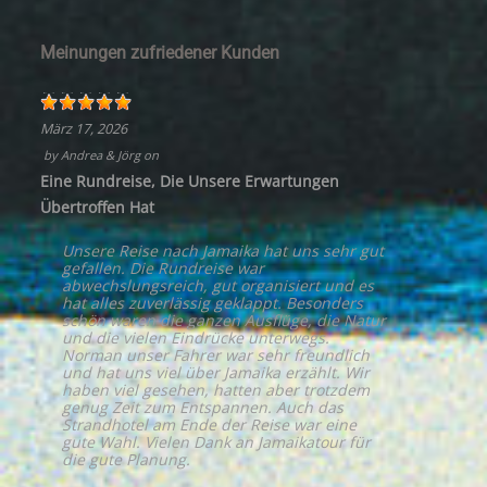
Meinungen zufriedener Kunden
März 17, 2026
by
Andrea & Jörg
on
Eine Rundreise, Die Unsere Erwartungen
Übertroffen Hat
Unsere Reise nach Jamaika hat uns sehr gut
gefallen. Die Rundreise war
abwechslungsreich, gut organisiert und es
hat alles zuverlässig geklappt. Besonders
schön waren die ganzen Ausflüge, die Natur
und die vielen Eindrücke unterwegs.
Norman unser Fahrer war sehr freundlich
und hat uns viel über Jamaika erzählt. Wir
haben viel gesehen, hatten aber trotzdem
genug Zeit zum Entspannen. Auch das
Strandhotel am Ende der Reise war eine
gute Wahl. Vielen Dank an Jamaikatour für
die gute Planung.