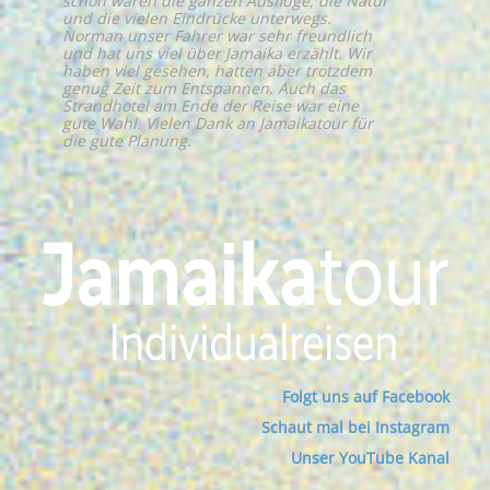
schön waren die ganzen Ausflüge, die Natur
und die vielen Eindrücke unterwegs.
Norman unser Fahrer war sehr freundlich
und hat uns viel über Jamaika erzählt. Wir
haben viel gesehen, hatten aber trotzdem
genug Zeit zum Entspannen. Auch das
Strandhotel am Ende der Reise war eine
gute Wahl. Vielen Dank an Jamaikatour für
die gute Planung.
Folgt uns auf Facebook
Schaut mal bei Instagram
Unser YouTube Kanal