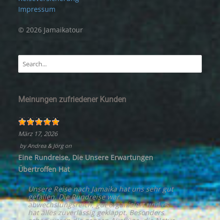
Impressum
© 2026 Jamaikatour
Meinungen zufriedener Kunden
März 17, 2026
by
Andrea & Jörg
on
Eine Rundreise, Die Unsere Erwartungen
Übertroffen Hat
Unsere Reise nach Jamaika hat uns sehr gut
gefallen. Die Rundreise war
abwechslungsreich, gut organisiert und es
hat alles zuverlässig geklappt. Besonders