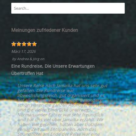
Meinungen zufriedener Kunden
März 17, 2026
by
Andrea & Jörg
on
Eine Rundreise, Die Unsere Erwartungen
Übertroffen Hat
Unsere Reise nach Jamaika hat uns sehr gut
gefallen. Die Rundreise war
abwechslungsreich, gut organisiert und es
hat alles zuverlässig geklappt. Besonders
schön waren die ganzen Ausflüge, die Natur
und die vielen Eindrücke unterwegs.
Norman unser Fahrer war sehr freundlich
und hat uns viel über Jamaika erzählt. Wir
haben viel gesehen, hatten aber trotzdem
genug Zeit zum Entspannen. Auch das
Strandhotel am Ende der Reise war eine