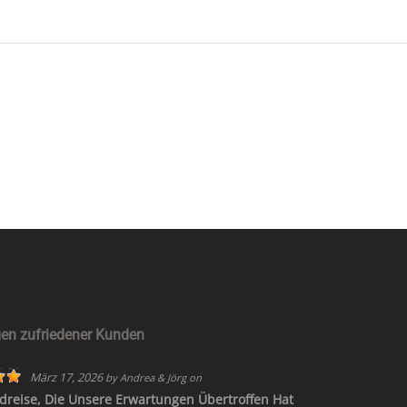
 bereit für Ihren individuellen Ja
berate Sie gerne und plane zusammen mit Ihnen einen unvergessli
JETZT KONTAKT AUFNEHMEN
en zufriedener Kunden
März 17, 2026
by
Andrea & Jörg
on
dreise, Die Unsere Erwartungen Übertroffen Hat