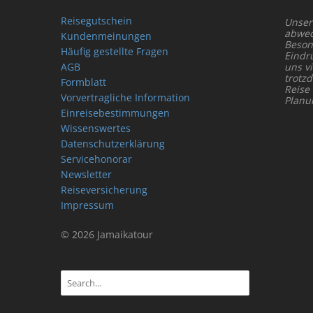
Reisegutschein
Unser
abwech
Kundenmeinungen
Beson
Häufig gestellte Fragen
Eindr
AGB
uns vi
trotz
Formblatt
Reise
Vorvertragliche Information
Planu
Einreisebestimmungen
Wissenswertes
Datenschutzerklärung
Servicehonorar
Newsletter
Reiseversicherung
Impressum
© 2026 Jamaikatour