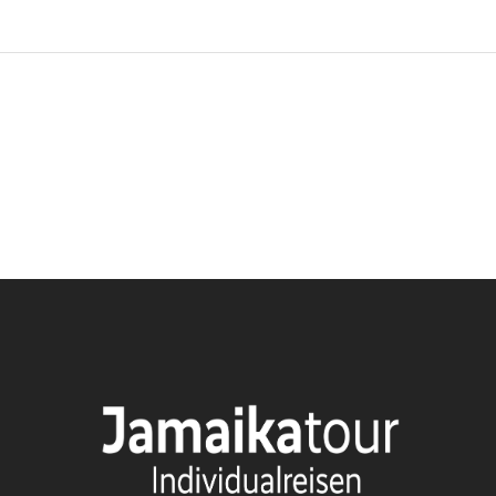
maika Urlaub?
chen Urlaub.