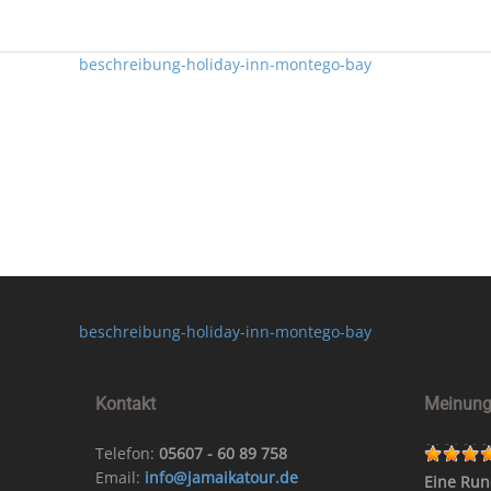
beschreibung-holiday-inn-montego-bay
Sind Sie
Ich 
beschreibung-holiday-inn-montego-bay
Kontakt
Meinung
Telefon:
05607 - 60 89 758
Email:
info@jamaikatour.de
Eine Run